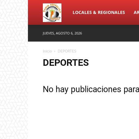
FM
LOCALES & REGIONALES
A
JUEVES, AGOSTO 6, 2026
RADIO
Inicio
DEPORTES
DEPORTES
LA
NUEVA
No hay publicaciones par
REPUBLICA